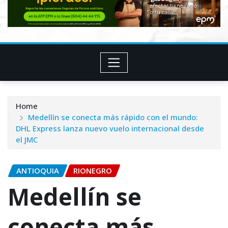
Home
Medellín se conecta más rápido con el mundo:
DHL Express lanza nuevo vuelo internacional desde
el JMC
ANTIOQUIA
RIONEGRO
Medellín se
conecta más