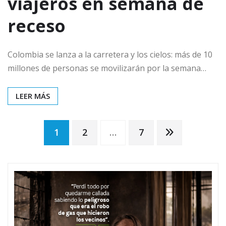
viajeros en semana de
receso
Colombia se lanza a la carretera y los cielos: más de 10
millones de personas se movilizarán por la semana…
LEER MÁS
Paginación
1
2
…
7
de
entradas