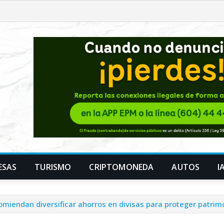
ESAS
TURISMO
CRIPTOMONEDA
AUTOS
I
omiendan diversificar ahorros en divisas para proteger patrim