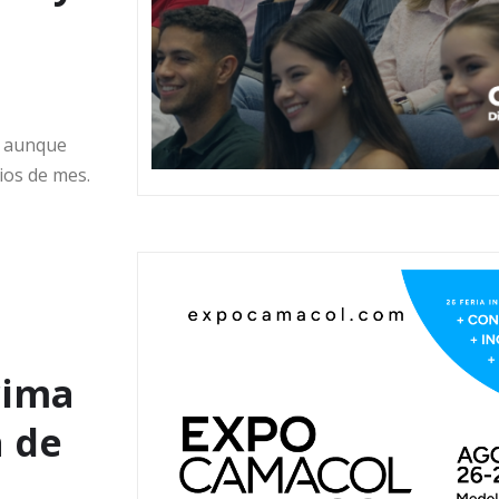
, aunque
ios de mes.
rima
a de