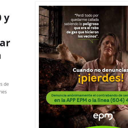
 y
ar
a
s de
ones