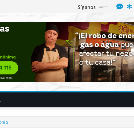
Síganos
A
onio