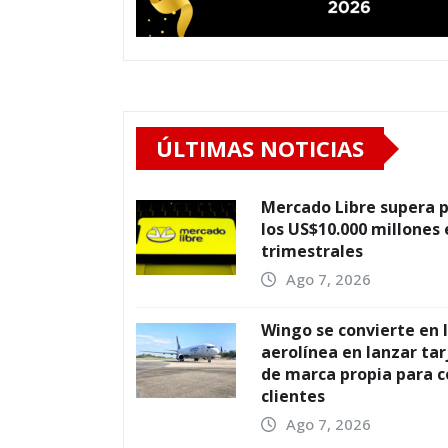
ÚLTIMAS NOTICIAS
Mercado Libre supera 
los US$10.000 millones
trimestrales
Ago 7, 2026
Wingo se convierte en 
aerolínea en lanzar tar
de marca propia para 
clientes
Ago 7, 2026