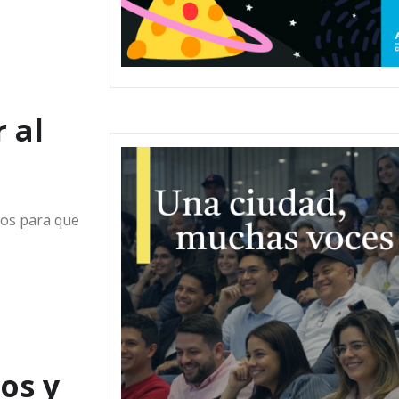
a
 al
ros para que
os y