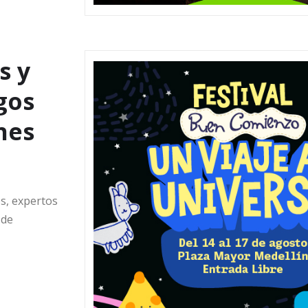
s y
gos
nes
s, expertos
 de