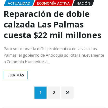
ACTUALIDAD
ECONOMÍA ACTIVA
NACIÓN
Reparación de doble
calzada Las Palmas
cuesta $22 mil millones
Para solucionar la difícil problemática de la vía a Las
Palmas, el gobierno de Antioquia solicitará nuevamente
a Colombia Humanitaria…
LEER MÁS
Paginación
1
2
de