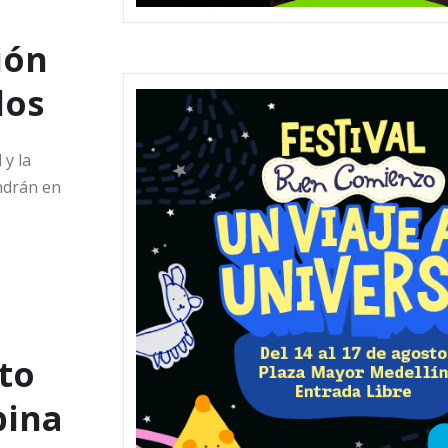
ión
dos
 y la
ndrán en
to
pina