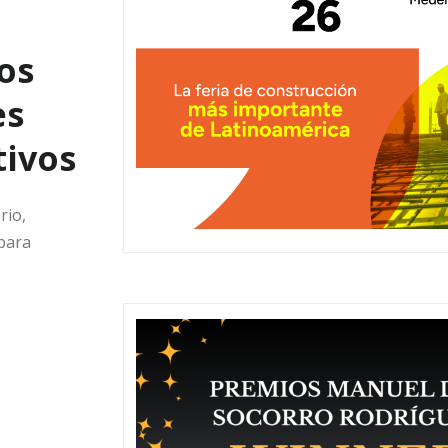
os
es
tivos
rio,
 para