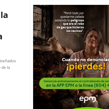
la
a
diseñados
 de la