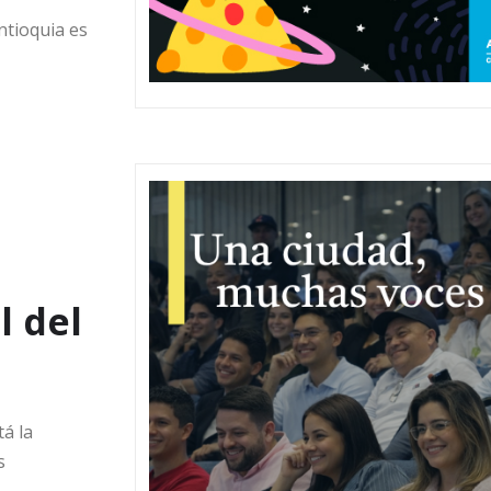
ntioquia es
l del
á la
s