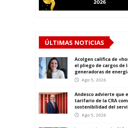
ÚLTIMAS NOTICIAS
Acolgen califica de «h
el pliego de cargos de 
generadoras de energí
Ago 5, 2026
Andesco advierte que 
tarifario de la CRA co
sostenibilidad del serv
Ago 5, 2026