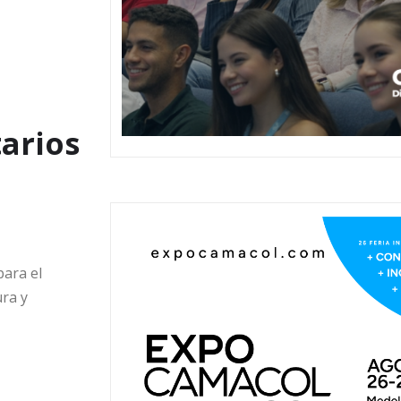
tarios
para el
ura y