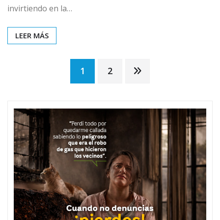
invirtiendo en la…
LEER MÁS
Paginación
1
2
de
entradas