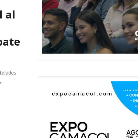
 al
bate
ntidades
,