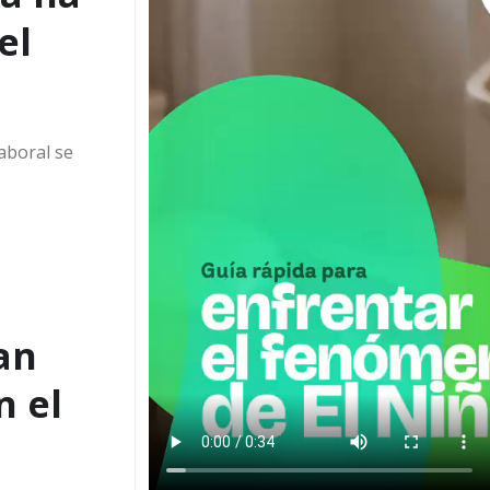
el
aboral se
an
n el