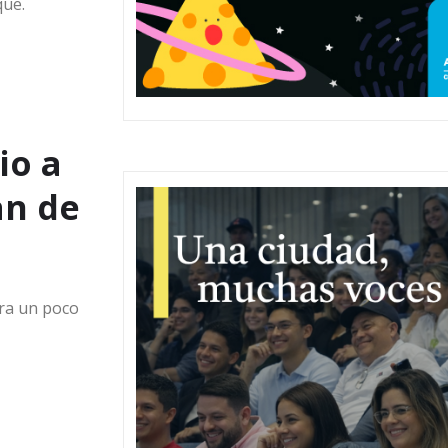
que.
io a
an de
ora un poco