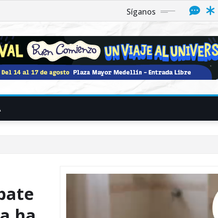
Síganos
A
ebate
ya ha