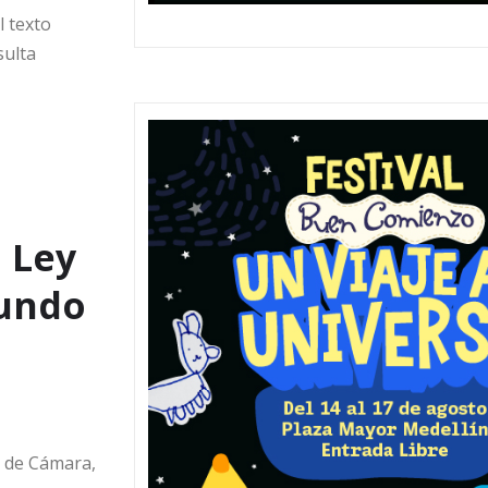
l texto
sulta
a Ley
gundo
a de Cámara,