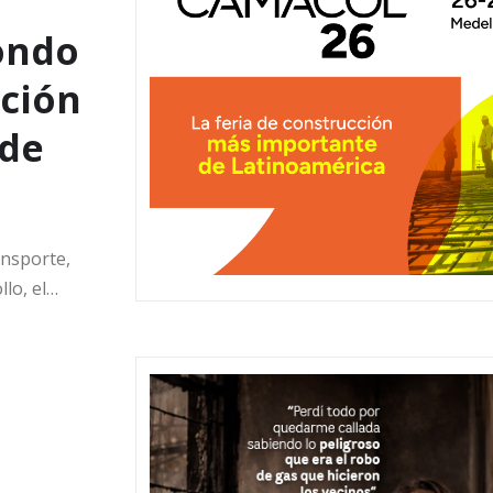
ondo
ción
 de
ansporte,
llo, el…