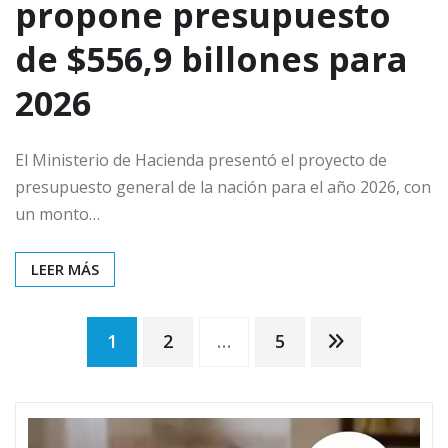
propone presupuesto
de $556,9 billones para
2026
El Ministerio de Hacienda presentó el proyecto de
presupuesto general de la nación para el año 2026, con
un monto…
LEER MÁS
Paginación
1
2
…
5
de