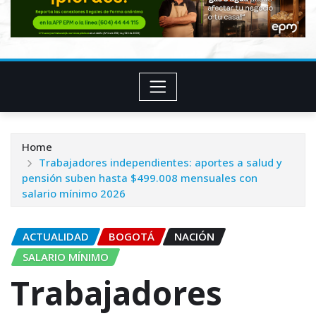
Home
Trabajadores independientes: aportes a salud y
pensión suben hasta $499.008 mensuales con
salario mínimo 2026
ACTUALIDAD
BOGOTÁ
NACIÓN
SALARIO MÍNIMO
Trabajadores