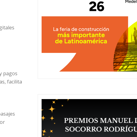
gitales
 y pagos
, facilita
pasajes
yor