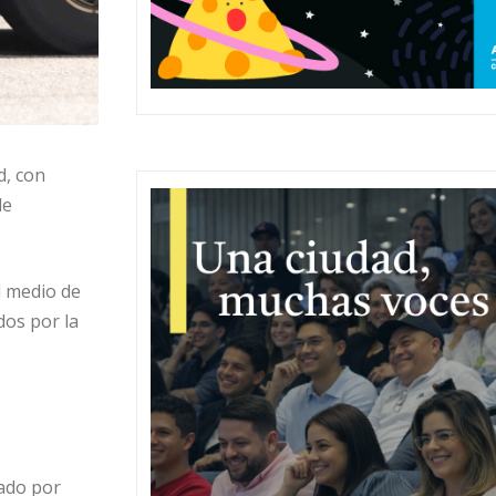
d, con
de
l medio de
dos por la
sado por