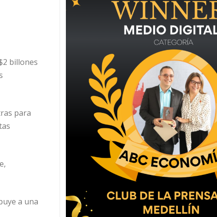
$2 billones
s
tras para
tas
e,
ibuye a una