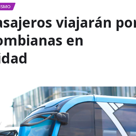
ISMO
asajeros viajarán po
lombianas en
idad