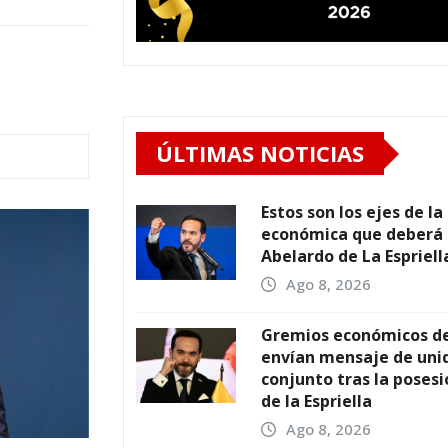
ÚLTIMAS NOTICIAS
Estos son los ejes de l
económica que deberá
Abelardo de La Espriell
Ago 8, 2026
Gremios económicos d
envían mensaje de uni
conjunto tras la poses
de la Espriella
Ago 8, 2026