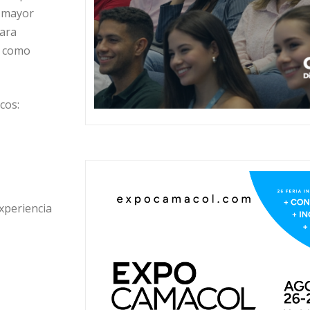
l mayor
Para
s como
cos:
xperiencia