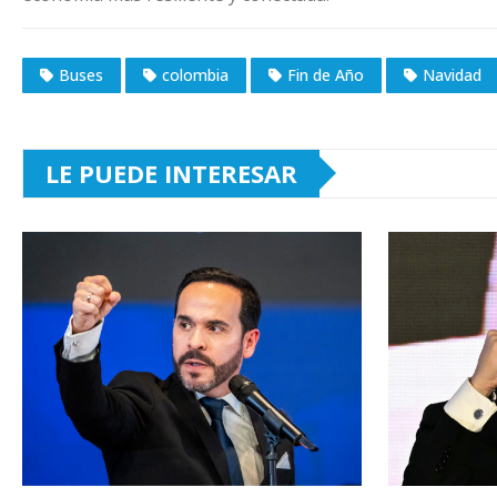
Buses
colombia
Fin de Año
Navidad
LE PUEDE INTERESAR